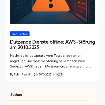
n,
G
a
m
in
g
Posted
Nachrichten
in
Dutzende Dienste offline: AWS-Störung
am 20.10.2025
Nachträgliches Update vom Tag danach unten
angefügt Eine massive Störung bei Amazon Web
Services (AWS) hat am Montagmorgen weltweit für...
5
By
Robin Peschl
20.10.2025
Posted
by
Suchen