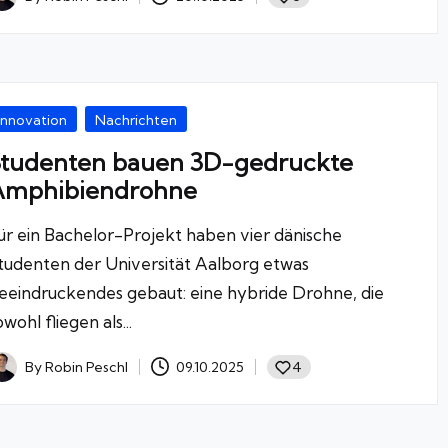
osted
y
osted
Innovation
Nachrichten
tudenten bauen 3D-gedruckte
Amphibiendrohne
ür ein Bachelor-Projekt haben vier dänische
tudenten der Universität Aalborg etwas
eeindruckendes gebaut: eine hybride Drohne, die
owohl fliegen als...
By
Robin Peschl
09.10.2025
4
osted
y