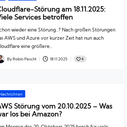
loudflare-Störung am 18.11.2025:
iele Services betroffen
chon wieder eine Störung...? Nach großen Störungen
ei AWS und Azure vor kurzer Zeit hat nun auch
loudflare eine größere...
By
Robin Peschl
18.11.2025
4
osted
y
osted
Nachrichten
WS Störung vom 20.10.2025 – Was
ar los bei Amazon?
m Morgen des 20. Oktobers 2025 brach für viele