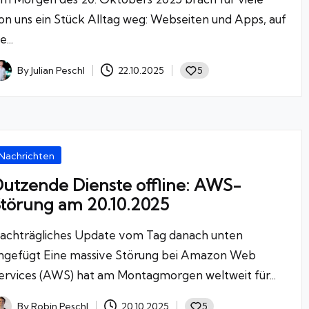
on uns ein Stück Alltag weg: Webseiten und Apps, auf
e...
By
Julian Peschl
22.10.2025
5
osted
y
osted
Nachrichten
utzende Dienste offline: AWS-
törung am 20.10.2025
achträgliches Update vom Tag danach unten
ngefügt Eine massive Störung bei Amazon Web
ervices (AWS) hat am Montagmorgen weltweit für...
By
Robin Peschl
20.10.2025
5