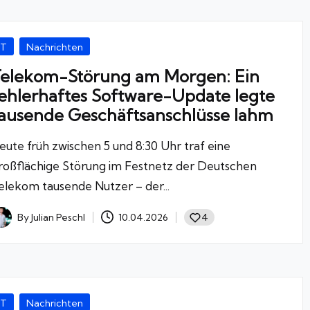
osted
IT
Nachrichten
elekom-Störung am Morgen: Ein
ehlerhaftes Software-Update legte
ausende Geschäftsanschlüsse lahm
eute früh zwischen 5 und 8:30 Uhr traf eine
roßflächige Störung im Festnetz der Deutschen
elekom tausende Nutzer – der...
By
Julian Peschl
10.04.2026
4
osted
y
osted
IT
Nachrichten