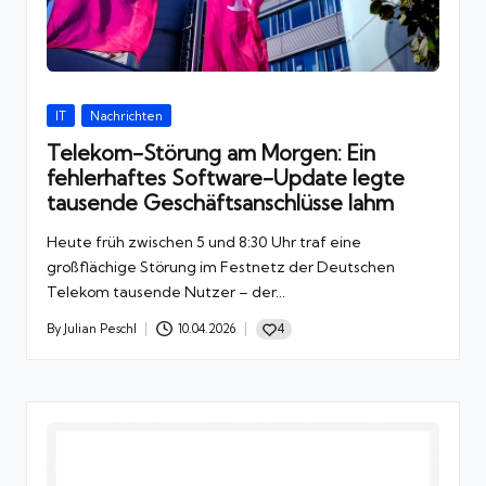
n,
G
a
m
in
Posted
IT
Nachrichten
in
g
Telekom-Störung am Morgen: Ein
fehlerhaftes Software-Update legte
tausende Geschäftsanschlüsse lahm
Heute früh zwischen 5 und 8:30 Uhr traf eine
großflächige Störung im Festnetz der Deutschen
Telekom tausende Nutzer – der...
4
By
Julian Peschl
10.04.2026
Posted
by