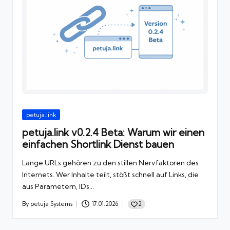
Posted
petuja.link
in
petuja.link v0.2.4 Beta: Warum wir einen
einfachen Shortlink Dienst bauen
Lange URLs gehören zu den stillen Nervfaktoren des
Internets. Wer Inhalte teilt, stößt schnell auf Links, die
aus Parametern, IDs...
2
By
petuja Systems
17.01.2026
Posted
by